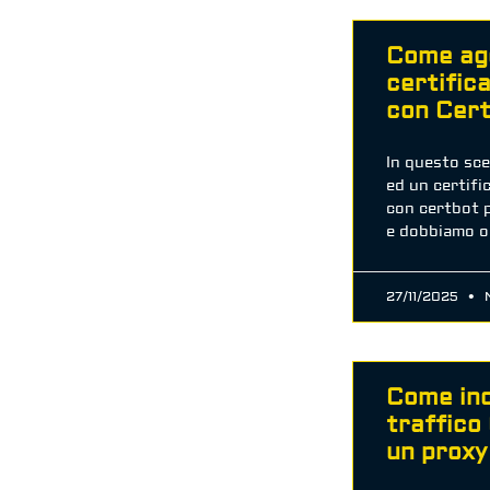
Come ag
certific
con Cer
In questo sc
ed un certifi
con certbot 
e dobbiamo o
27/11/2025
N
Come inc
traffic
un prox