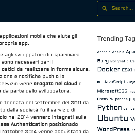
applicazioni mobile che aiuta gli
Trending Ta
 propria app.
Apa
Android
Ansible
 agli sviluppatori di risparmiare
Borg
Borgmatic
Ca
 sono necessari per il
Docker
ostici da realizzare in forma sicura.
ESXi
zione e notifiche push o la
JavaScript
IoT
Jinj
 servizio viene
erogato nel cloud
e
 da parte dello sviluppatore.
Microsoft365
mss
ph
OpenVPN
pandas
e fondata nel settembre del 2011 da
Python
samba
dalla società fu il servizio di
Ubuntu
lo nel 2014 vennero integrati sulla
V
base Authentication
posizionado
WordPress
Z
ell’ottobre 2014 venne acquistata da