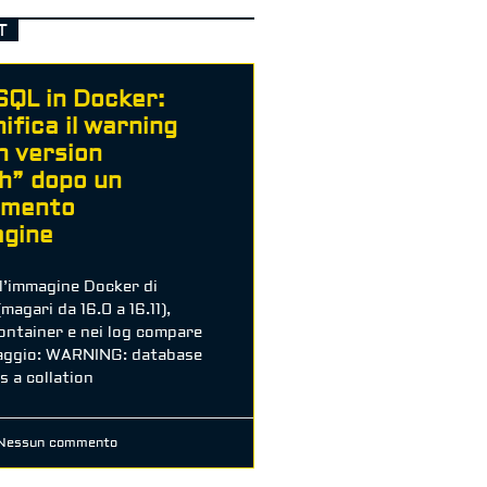
T
QL in Docker:
ifica il warning
n version
h” dopo un
amento
agine
l’immagine Docker di
agari da 16.0 a 16.11),
container e nei log compare
aggio: WARNING: database
 a collation
essun commento