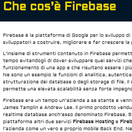
Che cos’è Firebase
Firebase è la piattaforma di Google per lo sviluppo di 
sviluppatori a costruire, migliorare e far crescere la
L’insieme di strumenti contenuto in Firebase permette
tempo evitandogli di dover sviluppare quei servizi che
funzionamento di una app e che risultano essere i più 
Ne sono un esempio le funzioni di analitica, autentica
strutturazione dei database o degli storage di file. Il
permette una elevata scalabilità senza forte impegno
Firebase era un tempo un’azienda a se stante e venn
James Tamplin e Andrew Lee. Il primo prodotto venduto 
realtime database anch’esso denominato Firebase. So
piattaforma altri due servizi
Firebase Hosting
e
Fire
l’azienda come un vero e proprio mobile Back End. N