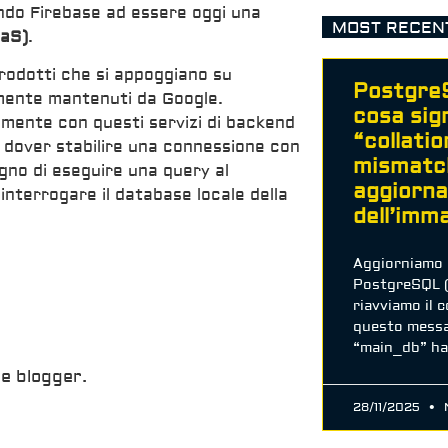
ndo Firebase ad essere oggi una
MOST RECEN
aaS)
.
prodotti che si appoggiano su
PostgreS
mente mantenuti da Google.
cosa sign
amente con questi servizi di backend
“collatio
i dover stabilire una connessione con
mismatc
ogno di eseguire una query al
aggiorn
 interrogare il database locale della
dell’imm
Aggiorniamo 
PostgreSQL (m
riavviamo il 
questo mess
“main_db” has
e blogger.
28/11/2025
N