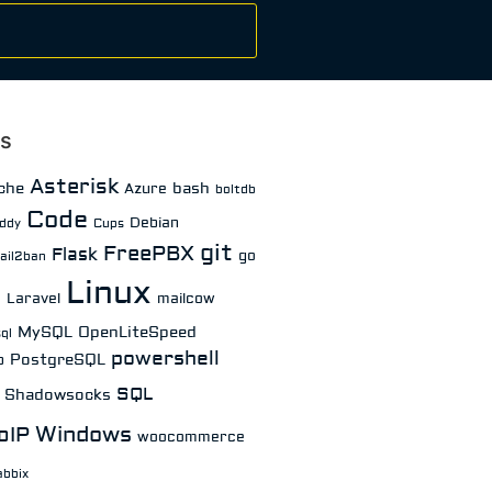
gs
Asterisk
che
bash
Azure
boltdb
Code
Debian
ddy
Cups
git
FreePBX
Flask
go
fail2ban
Linux
Laravel
mailcow
a
MySQL
OpenLiteSpeed
ql
powershell
PostgreSQL
p
SQL
Shadowsocks
Windows
oIP
woocommerce
abbix