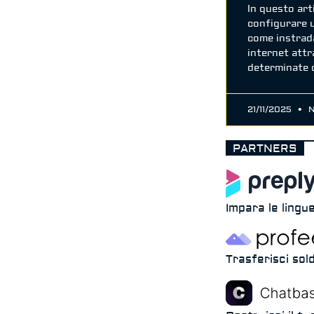
In questo ar
configurare 
come instrada
internet attr
determinate 
21/11/2025
N
PARTNERS
Impara le lingue
Trasferisci sold