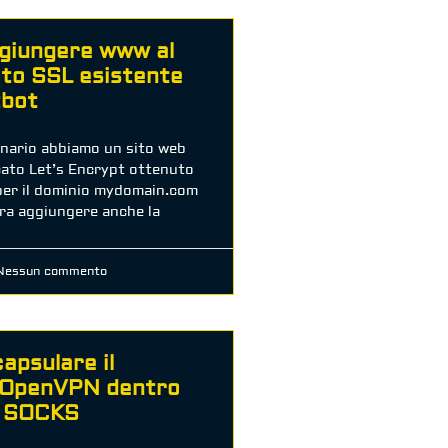
giungere www al
ato SSL esistente
tbot
enario abbiamo un sito web
cato Let’s Encrypt ottenuto
per il dominio mydomain.com
ra aggiungere anche la
essun commento
apsulare il
o OpenVPN dentro
y SOCKS