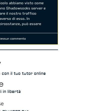
ticolo abbiamo visto come
uno Shadowsocks server e
re il nostro traffico
averso di esso. In
circostanze, può essere
essun commento
 con il tuo tutor online
i in libertà