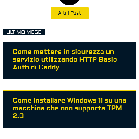
Altri Post
ULTIMO MESE
Come mettere in sicurezza un
servizio utilizzando HTTP Basic
Auth di Caddy
Come installare Windows 11 su una
macchina che non supporta TPM
2.0