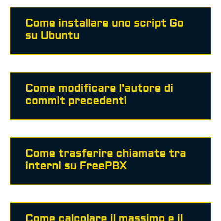
Come installare uno script Go
su Ubuntu
Come modificare l’autore di
commit precedenti
Come trasferire chiamate tra
interni su FreePBX
Come calcolare il massimo e il