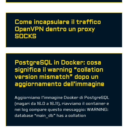
Come incapsulare il traffico
OpenVPN dentro un proxy
SOCKS
PostgreSQL in Docker: cosa
significa il warning “collation
version mismatch” dopo un
aggiornamento dell’immagine
Aggiorniamo l’immagine Docker di PostgreSQL
(magari da 16.0 a 16.11), riavviamo il container e
nei log compare questo messaggio: WARNING:
database “main_db” has a collation