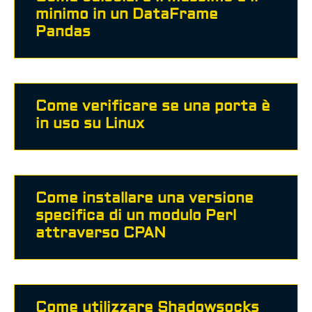
minimo in un DataFrame
Pandas
Come verificare se una porta è
in uso su Linux
Come installare una versione
specifica di un modulo Perl
attraverso CPAN
Come utilizzare Shadowsocks