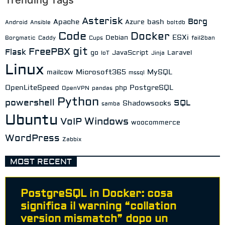
Asterisk
Borg
Apache
bash
Azure
Android
Ansible
boltdb
Code
Docker
ESXi
Debian
Borgmatic
Caddy
Cups
fail2ban
git
FreePBX
Flask
go
JavaScript
Laravel
IoT
Jinja
Linux
Microsoft365
MySQL
mailcow
mssql
OpenLiteSpeed
PostgreSQL
php
OpenVPN
pandas
Python
powershell
SQL
Shadowsocks
samba
Ubuntu
Windows
VoIP
woocommerce
WordPress
Zabbix
MOST RECENT
PostgreSQL in Docker: cosa
significa il warning “collation
version mismatch” dopo un