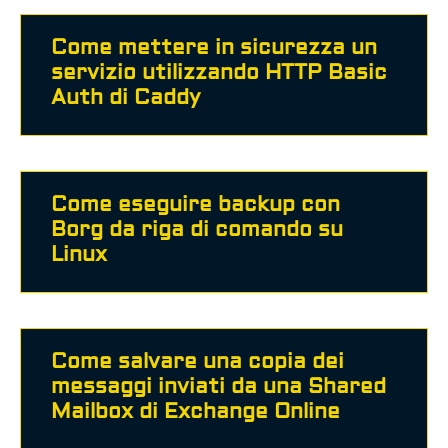
Come mettere in sicurezza un
servizio utilizzando HTTP Basic
Auth di Caddy
Come eseguire backup con
Borg da riga di comando su
Linux
Come salvare una copia dei
messaggi inviati da una Shared
Mailbox di Exchange Online