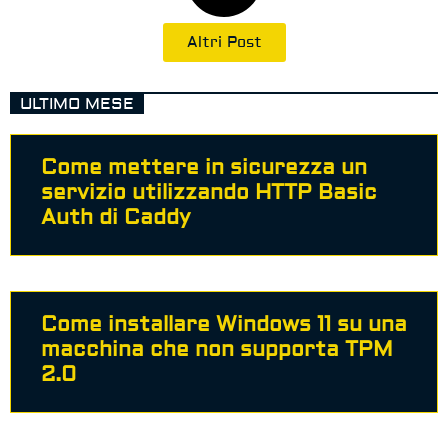
Altri Post
ULTIMO MESE
Come mettere in sicurezza un
servizio utilizzando HTTP Basic
Auth di Caddy
Come installare Windows 11 su una
macchina che non supporta TPM
2.0