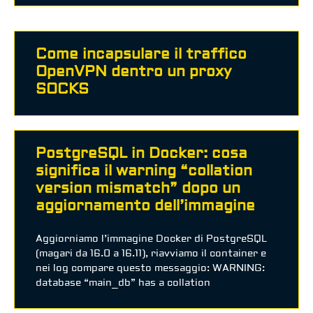
Come incapsulare il traffico
OpenVPN dentro un proxy
SOCKS
PostgreSQL in Docker: cosa
significa il warning “collation
version mismatch” dopo un
aggiornamento dell’immagine
Aggiorniamo l’immagine Docker di PostgreSQL
(magari da 16.0 a 16.11), riavviamo il container e
nei log compare questo messaggio: WARNING:
database “main_db” has a collation