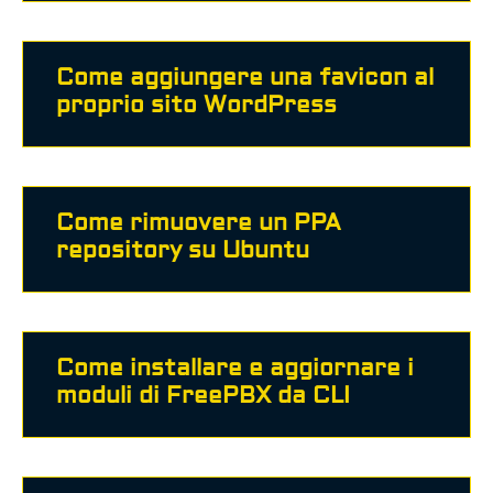
Come aggiungere una favicon al
proprio sito WordPress
Come rimuovere un PPA
repository su Ubuntu
Come installare e aggiornare i
moduli di FreePBX da CLI