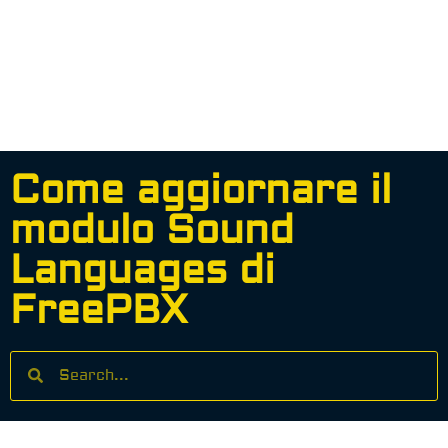
Come aggiornare il
modulo Sound
Languages di
FreePBX