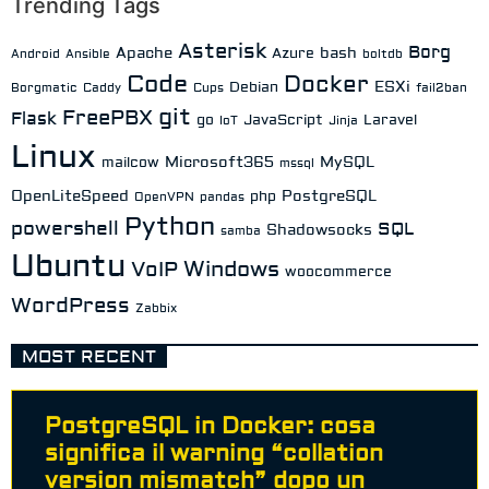
Trending Tags
Asterisk
Borg
Apache
bash
Azure
Android
Ansible
boltdb
Code
Docker
ESXi
Debian
Borgmatic
Caddy
Cups
fail2ban
git
FreePBX
Flask
go
JavaScript
Laravel
IoT
Jinja
Linux
Microsoft365
MySQL
mailcow
mssql
OpenLiteSpeed
PostgreSQL
php
OpenVPN
pandas
Python
powershell
SQL
Shadowsocks
samba
Ubuntu
Windows
VoIP
woocommerce
WordPress
Zabbix
MOST RECENT
PostgreSQL in Docker: cosa
significa il warning “collation
version mismatch” dopo un