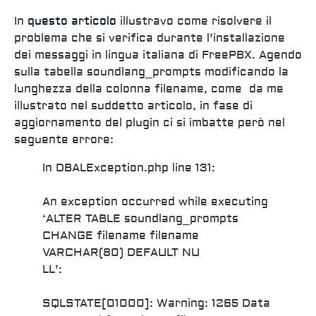
In
questo articolo
illustravo come risolvere il
problema che si verifica durante l’installazione
dei messaggi in lingua italiana di FreePBX. Agendo
sulla tabella soundlang_prompts modificando la
lunghezza della colonna filename, come da me
illustrato nel suddetto articolo, in fase di
aggiornamento del plugin ci si imbatte però nel
seguente errore:
In DBALException.php line 131:
An exception occurred while executing
‘ALTER TABLE soundlang_prompts
CHANGE filename filename
VARCHAR(80) DEFAULT NU
LL’:
SQLSTATE[01000]: Warning: 1265 Data