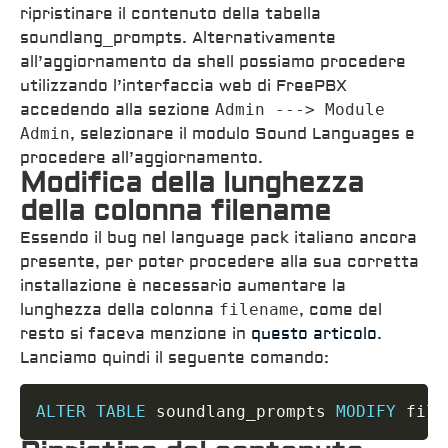
ripristinare il contenuto della tabella
soundlang_prompts. Alternativamente
all’aggiornamento da shell possiamo procedere
utilizzando l’interfaccia web di FreePBX
accedendo alla sezione
Admin ---> Module
Admin
, selezionare il modulo Sound Languages e
procedere all’aggiornamento.
Modifica della lunghezza
della colonna filename
Essendo il bug nel language pack italiano ancora
presente, per poter procedere alla sua corretta
installazione è necessario aumentare la
lunghezza della colonna
filename
, come del
resto si faceva menzione in
questo articolo
.
Lanciamo quindi il seguente comando:
ALTER
TABLE
 soundlang_prompts 
MODIFY
 file