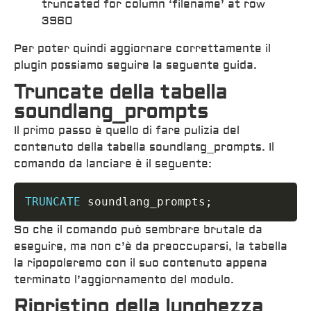
truncated for column ‘filename’ at row
3960
Per poter quindi aggiornare correttamente il
plugin possiamo seguire la seguente guida.
Truncate della tabella
soundlang_prompts
Il primo passo è quello di fare pulizia del
contenuto della tabella soundlang_prompts. Il
comando da lanciare è il seguente:
TRUNCATE
 soundlang_prompts
;
So che il comando può sembrare brutale da
eseguire, ma non c’è da preoccuparsi, la tabella
la ripopoleremo con il suo contenuto appena
terminato l’aggiornamento del modulo.
Ripristino della lunghezza