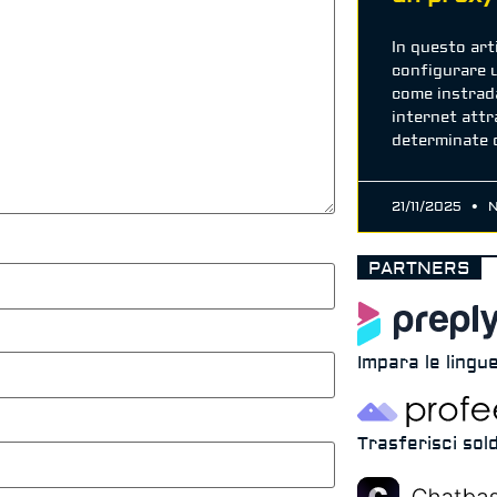
In questo ar
configurare 
come instrada
internet attr
determinate 
21/11/2025
N
PARTNERS
Impara le lingue
Trasferisci sold