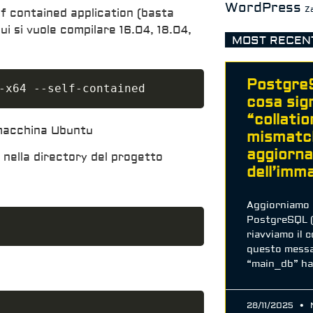
WordPress
Z
lf contained application (basta
ui si vuole compilare 16.04, 18.04,
MOST RECEN
PostgreS
-x64 --self-contained
cosa sign
“collatio
 macchina Ubuntu
mismatc
aggiorn
nella directory del progetto
dell’imm
Aggiorniamo 
PostgreSQL (m
riavviamo il 
questo mess
“main_db” has
28/11/2025
N