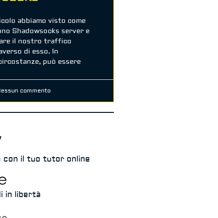
ticolo abbiamo visto come
uno Shadowsocks server e
re il nostro traffico
averso di esso. In
circostanze, può essere
essun commento
 con il tuo tutor online
i in libertà