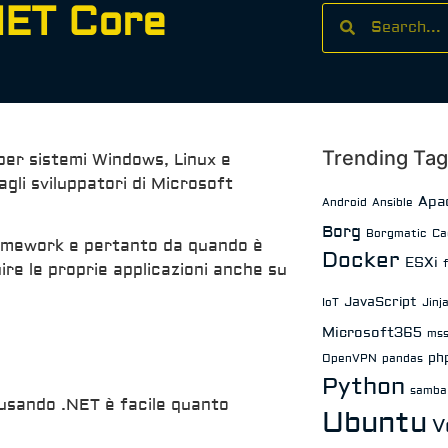
NET Core
Trending Ta
er sistemi Windows, Linux e
li sviluppatori di Microsoft
Apa
Android
Ansible
Borg
Borgmatic
Ca
ramework e pertanto da quando è
Docker
ESXi
uire le proprie applicazioni anche su
JavaScript
IoT
Jinj
Microsoft365
mss
ph
OpenVPN
pandas
Python
samba
 usando .NET è facile quanto
Ubuntu
V