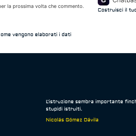
 per la prossima volta che commento.
Costruisci il t
come vengono elaborati i dati
L'istruzione sembra importante finc
stupidi istruiti.
Nicolás Gómez Dávila