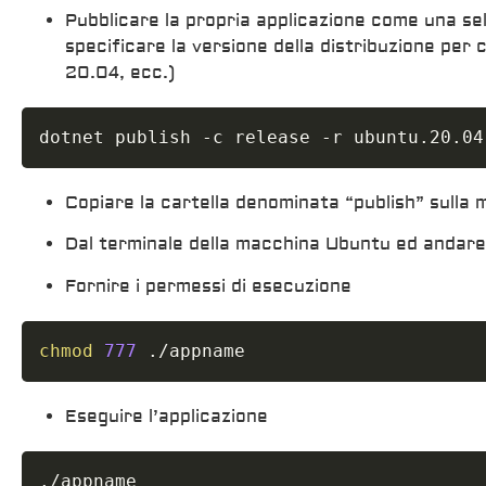
Pubblicare la propria applicazione come una se
specificare la versione della distribuzione per c
20.04, ecc.)
dotnet publish -c release -r ubuntu.20.04
Copiare la cartella denominata “publish” sulla
Dal terminale della macchina Ubuntu ed andare 
Fornire i permessi di esecuzione
chmod
777
 ./appname
Eseguire l’applicazione
./appname