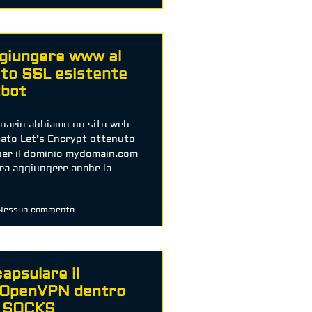
giungere www al
ato SSL esistente
tbot
enario abbiamo un sito web
cato Let’s Encrypt ottenuto
per il dominio mydomain.com
ra aggiungere anche la
essun commento
apsulare il
o OpenVPN dentro
y SOCKS