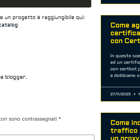
e un progetto è raggiungibile qui:
Come ag
catalog
certific
con Cer
In questo sc
ed un certifi
con certbot 
e dobbiamo o
e blogger.
27/11/2025
N
tori sono contrassegnati
*
Come inc
traffic
un prox