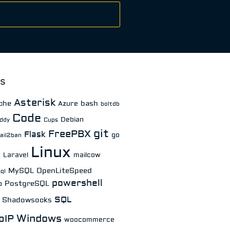
gs
Asterisk
che
bash
Azure
boltdb
Code
Debian
ddy
Cups
git
FreePBX
Flask
go
fail2ban
Linux
Laravel
mailcow
a
MySQL
OpenLiteSpeed
ql
powershell
PostgreSQL
p
SQL
Shadowsocks
Windows
oIP
woocommerce