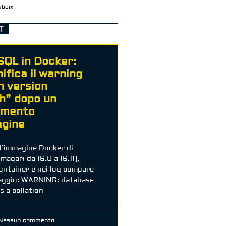
abbix
T
QL in Docker:
ifica il warning
n version
h” dopo un
amento
agine
l’immagine Docker di
agari da 16.0 a 16.11),
container e nei log compare
aggio: WARNING: database
 a collation
essun commento