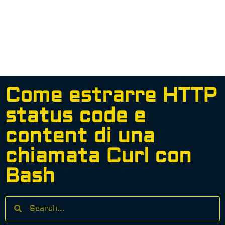
Come estrarre HTTP
status code e
content di una
chiamata Curl con
Bash