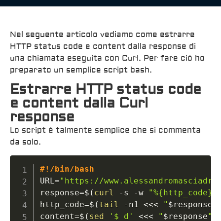
Nel seguente articolo vediamo come estrarre
HTTP status code e content dalla response di
una chiamata eseguita con Curl. Per fare ciò ho
preparato un semplice script bash.
Estrarre HTTP status code
e content dalla Curl
response
Lo script è talmente semplice che si commenta
da solo.
#!/bin/bash
URL
=
"https://www.alessandromasciadri
response
=
$(
curl
 -s -w 
"%{http_code}"
http_code
=
$(
tail
 -n1 
<<<
"
$response
"
content
=
$(
sed
'$ d'
<<<
"
$response
"
)