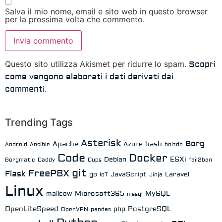
Salva il mio nome, email e sito web in questo browser
per la prossima volta che commento.
Questo sito utilizza Akismet per ridurre lo spam.
Scopri
come vengono elaborati i dati derivati dai
.
commenti
Trending Tags
Asterisk
Borg
Apache
bash
Azure
Android
Ansible
boltdb
Code
Docker
ESXi
Debian
Borgmatic
Caddy
Cups
fail2ban
git
FreePBX
Flask
go
JavaScript
Laravel
IoT
Jinja
Linux
Microsoft365
MySQL
mailcow
mssql
OpenLiteSpeed
PostgreSQL
php
OpenVPN
pandas