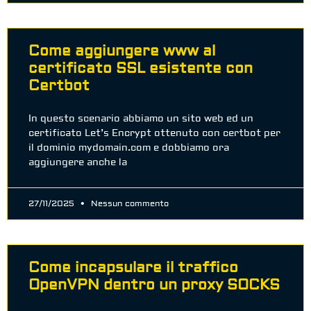
Come aggiungere www al
certificato SSL esistente con
Certbot
In questo scenario abbiamo un sito web ed un
certificato Let’s Encrypt ottenuto con certbot per
il dominio mydomain.com e dobbiamo ora
aggiungere anche la
27/11/2025
Nessun commento
Come incapsulare il traffico
OpenVPN dentro un proxy SOCKS