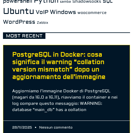
Python
powershell
SQL
Shadowsocks
samba
Ubuntu
Windows
VoIP
woocommerce
WordPress
Zabbix
MOST RECENT
PostgreSQL in Docker: cosa
significa il warning “collation
version mismatch” dopo un
aggiornamento dell’immagine
Aggiorniamo l’immagine Docker di PostgreSQL
(magari da 16.0 a 16.11), riavviamo il container e nei
log compare questo messaggio: WARNING:
database “main_db” has a collation
28/11/2025
Nessun commento