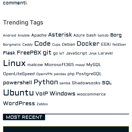
.
commenti
Trending Tags
Asterisk
Borg
Apache
bash
Azure
Android
Ansible
boltdb
Code
Docker
ESXi
Debian
Borgmatic
Caddy
Cups
fail2ban
git
FreePBX
Flask
go
JavaScript
Laravel
IoT
Jinja
Linux
Microsoft365
MySQL
mailcow
mssql
OpenLiteSpeed
PostgreSQL
php
OpenVPN
pandas
Python
powershell
SQL
Shadowsocks
samba
Ubuntu
Windows
VoIP
woocommerce
WordPress
Zabbix
MOST RECENT