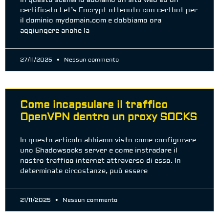
In questo scenario abbiamo un sito web ed un
certificato Let’s Encrypt ottenuto con certbot per
il dominio mydomain.com e dobbiamo ora
aggiungere anche la
27/11/2025
Nessun commento
Come incapsulare il traffico
OpenVPN dentro un proxy SOCKS
In questo articolo abbiamo visto come configurare
uno Shadowsocks server e come instradare il
nostro traffico internet attraverso di esso. In
determinate circostanze, può essere
21/11/2025
Nessun commento