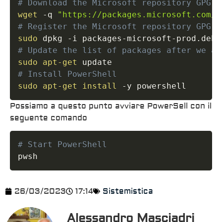
# Download the Microsoft repository GPG k
wget
 -q 
"https://packages.microsoft.com/c
# Register the Microsoft repository GPG k
sudo
# Update the list of packages after we ad
sudo
apt-get
# Install PowerShell
sudo
apt-get
install
 -y powershell
Possiamo a questo punto avviare PowerSell con il
seguente comando
# Start PowerShell
pwsh
26/03/2023
17:14
Sistemistica
Alessandro Masciadri