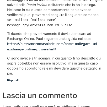
salvati nella
Posta Inviata
dell’utente che la ha in delega.
Nel caso in cui questo comportamento non dovesse
verificarsi, puoi provare ad eseguire il seguente comando:
set-mailbox [mailbox-name] -
MessageCopyForSentAsEnabled $False
Ti ricordo che preventivamente ti devi autenticare ad
Exchange Online. Puoi seguire questa guida nel caso:
https://alessandromasciadri.com/come-collegarsi-ad-
exchange-online-powershell/
Ci sono invece altri scenari, in cui quanto ti ho descritto qui
sopra potrebbe non essere risolutivo, ma in questo caso
dobbiamo approfondire e mi devi dare qualche dettaglio in
più.
Rispondi
Lascia un commento
Il tuo indirizzo email non sarà pubblicato.
I campi