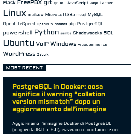
git
FreePBX
Flask
go
JavaScript
Laravel
IoT
Jinja
Linux
Microsoft365
MySQL
mailcow
mssql
OpenLiteSpeed
PostgreSQL
php
OpenVPN
pandas
Python
powershell
SQL
Shadowsocks
samba
Ubuntu
Windows
VoIP
woocommerce
WordPress
Zabbix
MOST RECENT
PostgreSQL in Docker: cosa
significa il warning “collation
version mismatch” dopo un
aggiornamento dell’immagine
Aggiorniamo l’immagine Docker di PostgreSQL
(magari da 16.0 a 16.11), riavviamo il container e nei