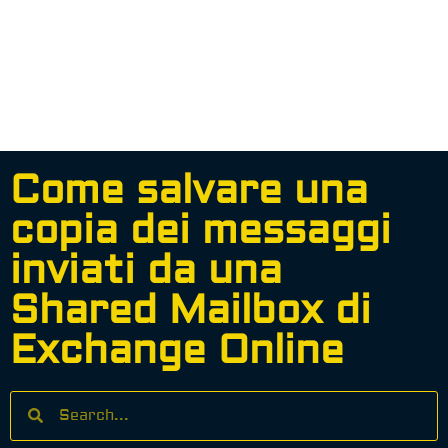
Come salvare una
copia dei messaggi
inviati da una
Shared Mailbox di
Exchange Online