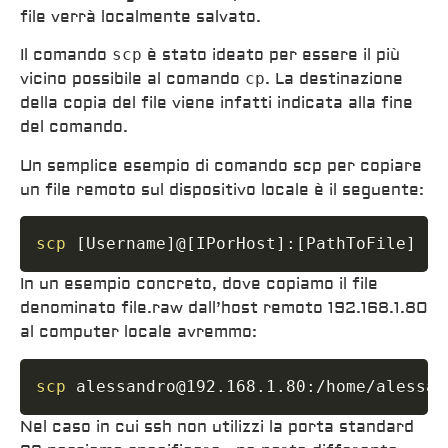
file verrà localmente salvato.
Il comando
scp
è stato ideato per essere il più
vicino possibile al comando
cp
. La destinazione
della copia del file viene infatti indicata alla fine
del comando.
Un semplice esempio di comando scp per copiare
un file remoto sul dispositivo locale è il seguente:
scp
[
Username
]
@
[
IPorHost
]
:
[
PathToFile
]
[
L
In un esempio concreto, dove copiamo il file
denominato file.raw dall’host remoto 192.168.1.80
al computer locale avremmo:
scp
 alessandro@192.168.1.80:/home/alessan
Nel caso in cui ssh non utilizzi la porta standard