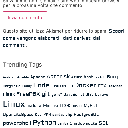
Salva il mio nome, email e sito web in questo browser
per la prossima volta che commento.
Questo sito utilizza Akismet per ridurre lo spam.
Scopri
come vengono elaborati i dati derivati dai
.
commenti
Trending Tags
Asterisk
Borg
Apache
bash
Azure
Android
Ansible
boltdb
Code
Docker
ESXi
Debian
Borgmatic
Caddy
Cups
fail2ban
git
FreePBX
Flask
go
JavaScript
Laravel
IoT
Jinja
Linux
Microsoft365
MySQL
mailcow
mssql
OpenLiteSpeed
PostgreSQL
php
OpenVPN
pandas
Python
powershell
SQL
Shadowsocks
samba