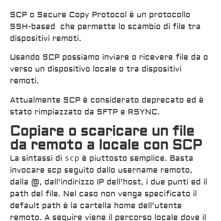
SCP o Secure Copy Protocol è un protocollo
SSH-based che permette lo scambio di file tra
dispositivi remoti.
Usando SCP possiamo inviare o ricevere file da o
verso un dispositivo locale o tra dispositivi
remoti.
Attualmente SCP è considerato deprecato ed è
stato rimpiazzato da SFTP e RSYNC.
Copiare o scaricare un file
da remoto a locale con SCP
La sintassi di
scp
è piuttosto semplice. Basta
invocare scp seguito dallo username remoto,
dalla @, dall’indirizzo IP dell’host, i due punti ed il
path del file. Nel caso non venga specificato il
default path è la cartella home dell’utente
remoto. A seguire viene il percorso locale dove il