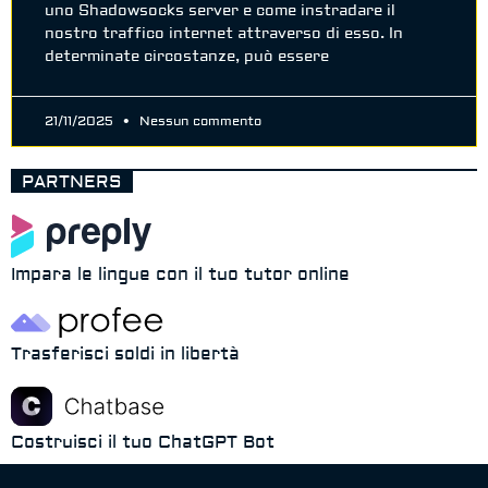
uno Shadowsocks server e come instradare il
nostro traffico internet attraverso di esso. In
determinate circostanze, può essere
21/11/2025
Nessun commento
PARTNERS
Impara le lingue con il tuo tutor online
Trasferisci soldi in libertà
Costruisci il tuo ChatGPT Bot