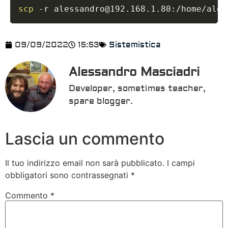
scp
 -r alessandro@192.168.1.80:/home/ales
09/09/2022
15:53
Sistemistica
Alessandro Masciadri
Developer, sometimes teacher,
spare blogger.
Lascia un commento
Il tuo indirizzo email non sarà pubblicato.
I campi
obbligatori sono contrassegnati
*
Commento
*