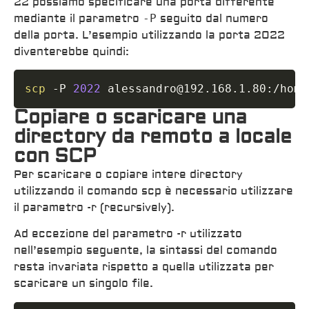
22 possiamo specificare una porta differente
mediante il parametro
-P
seguito dal numero
della porta. L’esempio utilizzando la porta 2022
diventerebbe quindi:
scp
 -P 
2022
 alessandro@192.168.1.80:/home
Copiare o scaricare una
directory da remoto a locale
con SCP
Per scaricare o copiare intere directory
utilizzando il comando scp è necessario utilizzare
il parametro -r (recursively).
Ad eccezione del parametro -r utilizzato
nell’esempio seguente, la sintassi del comando
resta invariata rispetto a quella utilizzata per
scaricare un singolo file.