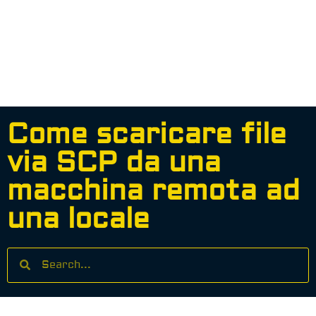
Come scaricare file
via SCP da una
macchina remota ad
una locale