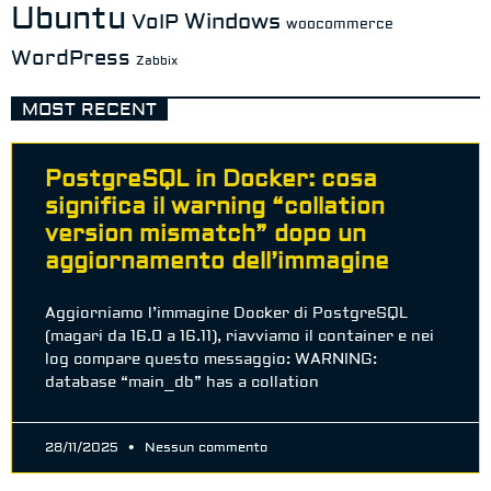
Ubuntu
Windows
VoIP
woocommerce
WordPress
Zabbix
MOST RECENT
PostgreSQL in Docker: cosa
significa il warning “collation
version mismatch” dopo un
aggiornamento dell’immagine
Aggiorniamo l’immagine Docker di PostgreSQL
(magari da 16.0 a 16.11), riavviamo il container e nei
log compare questo messaggio: WARNING:
database “main_db” has a collation
28/11/2025
Nessun commento