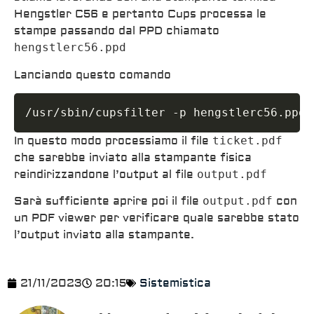
Hengstler C56 e pertanto Cups processa le
stampe passando dal PPD chiamato
hengstlerc56.ppd
Lanciando questo comando
/usr/sbin/cupsfilter -p hengstlerc56.ppd 
In questo modo processiamo il file
ticket.pdf
che sarebbe inviato alla stampante fisica
reindirizzandone l’output al file
output.pdf
Sarà sufficiente aprire poi il file
output.pdf
con
un PDF viewer per verificare quale sarebbe stato
l’output inviato alla stampante.
21/11/2023
20:15
Sistemistica