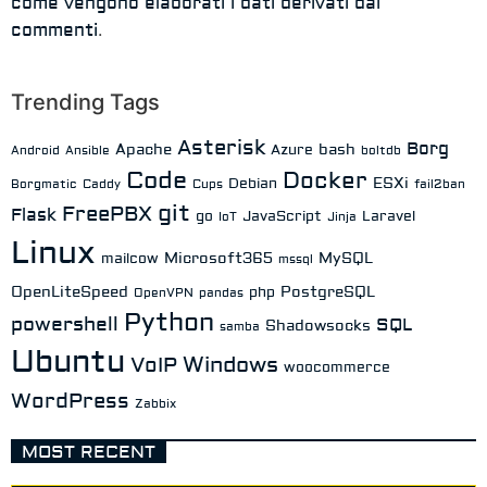
come vengono elaborati i dati derivati dai
.
commenti
Trending Tags
Asterisk
Borg
Apache
bash
Azure
Android
Ansible
boltdb
Code
Docker
ESXi
Debian
Borgmatic
Caddy
Cups
fail2ban
git
FreePBX
Flask
go
JavaScript
Laravel
IoT
Jinja
Linux
Microsoft365
MySQL
mailcow
mssql
OpenLiteSpeed
PostgreSQL
php
OpenVPN
pandas
Python
powershell
SQL
Shadowsocks
samba
Ubuntu
Windows
VoIP
woocommerce
WordPress
Zabbix
MOST RECENT